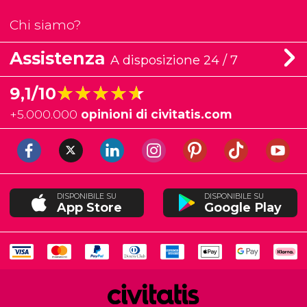
Chi siamo?
Assistenza
A disposizione 24 / 7
★★★★★
★★★★★
9,1/10
+
5.000.000
opinioni di civitatis.com
DISPONIBILE SU
DISPONIBILE SU
App Store
Google Play