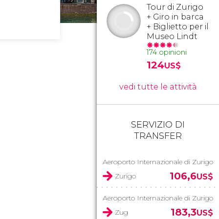
Tour di Zurigo
+ Giro in barca
+ Biglietto per il
Museo Lindt
174 opinioni
124
US$
vedi tutte le attività
SERVIZIO DI
TRANSFER
Aeroporto Internazionale di Zurigo
106,6
Zurigo
US$
Aeroporto Internazionale di Zurigo
183,3
Zug
US$