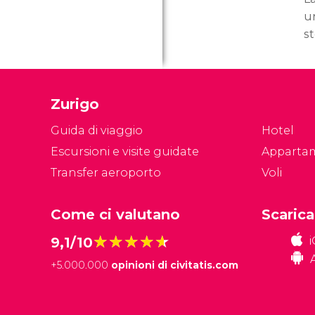
u
st
ce
r
du
Zurigo
mi
Z
Guida di viaggio
Hotel
Escursioni e visite guidate
Apparta
Transfer aeroporto
Voli
Come ci valutano
Scarica
★★★★★
★★★★★
9,1/10
+
5.000.000
opinioni di civitatis.com