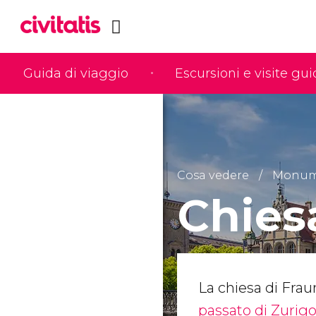
Guida di viaggio
Escursioni e visite gu
Cosa vedere
Monume
Chies
La chiesa di Fra
passato di Zurig