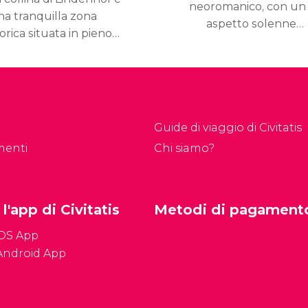
neoromanico, con un
na tranquilla zona
aspetto solenne e
orica situata in pieno
maestoso, la chiesa
ntro città e
di Liebfrauenkirche è il
appresenta senza
tempio cattolico della
bbio il
città di Zurigo per
glior belvedere di
eccellenza.
urigo.
Guide di viaggio di Civitatis
menti
Chi siamo?
 l'app di Civitatis
Metodi di pagament
iOS App
Android App