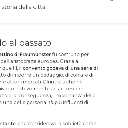
toria della città.
o al passato
ttino di Fraumünster
fu costruito per
dell'aristocrazia europea. Grazie al
ique III,
il convento godeva di una serie di
diritto di imporre un pedaggio, di coniare di
re alcuni mercati. Gli introiti che ne
uivano notevolmente ad accrescere il
zia e, di conseguenza, l'importanza della
 una delle personalità più influenti di
estante
, che considerava la sobrietà come