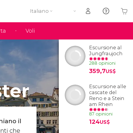
Italiano
rta
Voli
Il tuo carrello è vuoto
Escursione al
Jungfraujoch
288 opinioni
359,7
US$
ter
Escursione alle
cascate del
Reno e a Stein
am Rhein
87 opinioni
iano il
124
US$
nti che