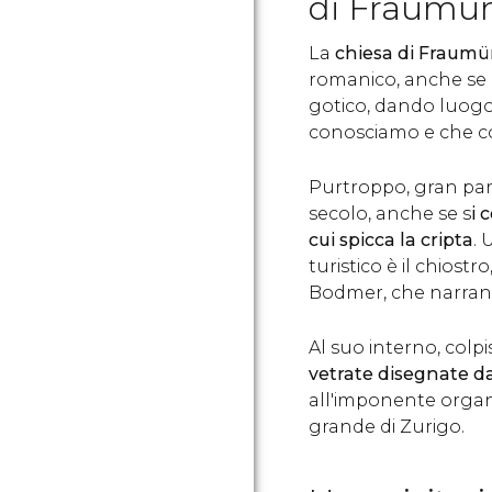
di Fraumün
La
chiesa di Fraumü
romanico, anche se 
gotico, dando luogo 
conosciamo e che con
Purtroppo, gran part
secolo, anche se s
i 
cui spicca la cripta
. 
turistico è il chiostr
Bodmer, che narrano 
Al suo interno, colp
vetrate disegnate d
all'imponente orga
grande di Zurigo.