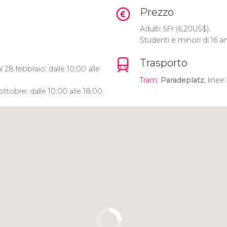
Prezzo
Adulti: 5
Fr
(6,20
US$
).
Studenti e minori di 16 an
Trasporto
 28 febbraio: dalle 10:00 alle
Tram
:
Paradeplatz
, linee 
ottobre: dalle 10:00 alle 18:00.
Clicca per usare la mappa