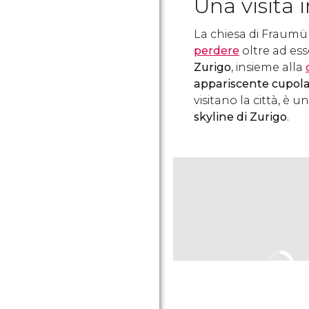
Una visita 
La chiesa di Fraumü
perdere
oltre ad es
Zurigo
, insieme alla
appariscente cupol
visitano la città, è u
skyline di Zurigo
.