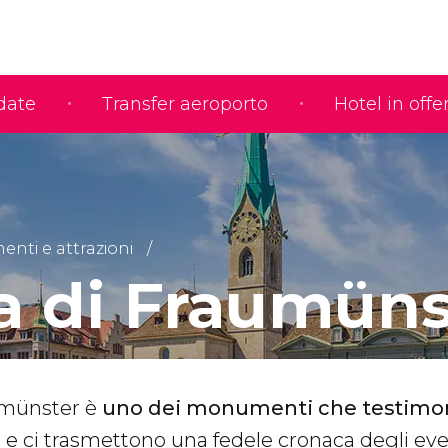
idate
Transfer aeroporto
Hotel in offe
nti e attrazioni
a di Fraumüns
umünster è
uno dei monumenti che testimon
o
e ci trasmettono una fedele cronaca degli eve