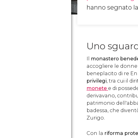
hanno segnato la s
Uno sguard
Il
monastero benede
accogliere le donne 
beneplacito di re Enr
privilegi
, tra cui il 
monete
e di possede
derivavano, contrib
patrimonio dell'abba
badessa, che diventò
Zurigo.
Con la
riforma prot