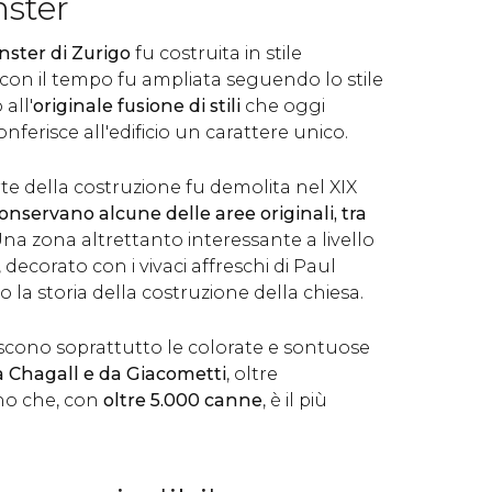
ster
nster di Zurigo
fu costruita in stile
con il tempo fu ampliata seguendo lo stile
all'
originale fusione di stili
che oggi
ferisce all'edificio un carattere unico.
e della costruzione fu demolita nel XIX
conservano alcune delle aree originali, tra
Una zona altrettanto interessante a livello
o, decorato con i vivaci affreschi di Paul
la storia della costruzione della chiesa.
iscono soprattutto le colorate e sontuose
a Chagall e da Giacometti
, oltre
no che, con
oltre 5.000 canne
, è il più