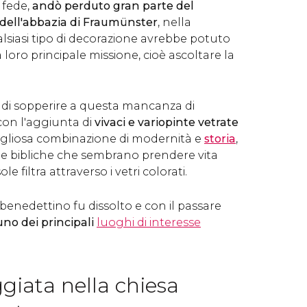
a fede,
andò perduto gran parte del
 dell'abbazia di Fraumünster
, nella
lsiasi tipo di decorazione avrebbe potuto
la loro principale missione, cioè ascoltare la
ò di sopperire a questa mancanza di
con l'aggiunta di
vivaci e variopinte vetrate
gliosa combinazione di modernità e
storia
,
e bibliche che sembrano prendere vita
e filtra attraverso i vetri colorati.
 benedettino fu dissolto e con il passare
uno dei principali
luoghi di interesse
giata nella chiesa