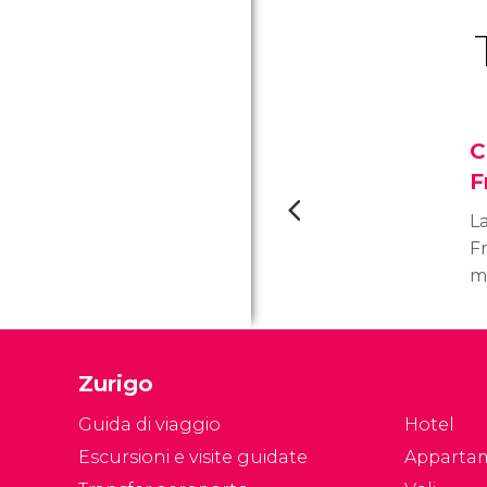
C
F
La
F
m
te
di
t
Zurigo
c
h
Guida di viaggio
Hotel
de
Escursioni e visite guidate
Apparta