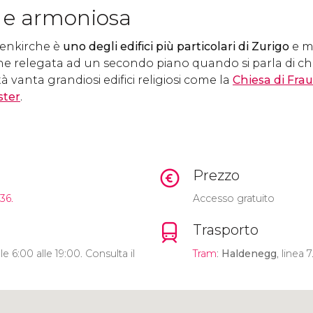
 e armoniosa
uenkirche è
uno degli edifici più particolari di Zurigo
e me
e relegata ad un secondo piano quando si parla di chie
 vanta grandiosi edifici religiosi come la
Chiesa di Fr
ster
.
Prezzo
36.
Accesso gratuito
Trasporto
 6:00 alle 19:00. Consulta il
Tram
:
Haldenegg
, linea 7
Clicca per usare la mappa