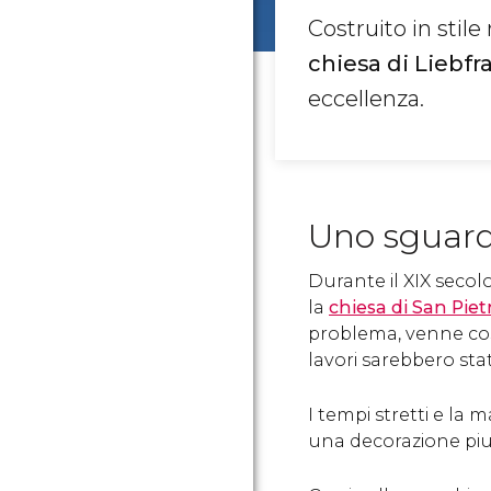
Costruito in stil
chiesa di Liebf
eccellenza.
Uno sguard
Durante il XIX seco
la
chiesa di San Piet
problema, venne cost
lavori sarebbero sta
I tempi stretti e la 
una decorazione piu