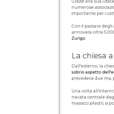
Grazie alla sua ubic
numerose associazio
importante per i catt
Con il passare degli
annovera oltre 5.000
Zurigo
.
La chiesa a
Dall'esterno, la chi
sobrio aspetto dell'
prevedeva due ma, pe
Una volta all'interno
navata centrale dagli
massicci pilastri, si