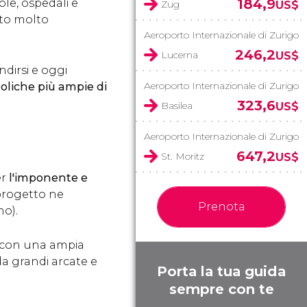
184,9
ole, ospedali e
Zug
US$
nto molto
Aeroporto Internazionale di Zurigo
246,2
Lucerna
US$
ndirsi e oggi
Aeroporto Internazionale di Zurigo
oliche più ampie di
323,6
Basilea
US$
Aeroporto Internazionale di Zurigo
647,2
St. Moritz
US$
er
l'imponente e
 progetto ne
Prenota
no).
 con una ampia
 da grandi arcate e
Porta la tua guida
sempre con te