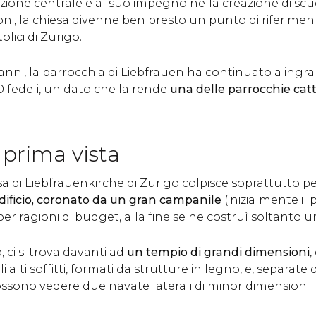
azione centrale e al suo impegno nella creazione di scu
ni, la chiesa divenne ben presto un punto di riferime
olici di Zurigo.
 anni, la parrocchia di Liebfrauen ha continuato a ingra
 fedeli, un dato che la rende
una delle parrocchie catt
 prima vista
esa di Liebfrauenkirche di Zurigo colpisce soprattutto p
edificio, coronato da un gran campanile
(inizialmente il
r ragioni di budget, alla fine se ne costruì soltanto u
, ci si trova davanti ad
un tempio di grandi dimensioni
,
 alti soffitti, formati da strutture in legno, e, separate
 possono vedere due navate laterali di minor dimensioni.