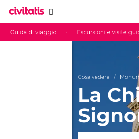
Guida di viaggio
Escursioni e visite gu
Cosa vedere
Monume
La Ch
Signo