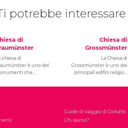
Ti potrebbe interessare
hiesa di
Chiesa di
raumünster
Grossmünster
 chiesa di
La Chiesa di
raumünster è uno dei
Grossmünster è uno dei
onumenti che
principali edifici religiosi
stimoniano il passato
di Zurigo. Costruito in
 Zurigo e ci
stile romanico, questo
rasmettono una fedele
tempio ebbe una
ronaca degli eventi che
grande importanza
anno segnato la storia
durante la Riforma
Guide di viaggio di Civitatis
lla città.
Protestante ed è una
menti
Chi siamo?
visita obbligata per chi si