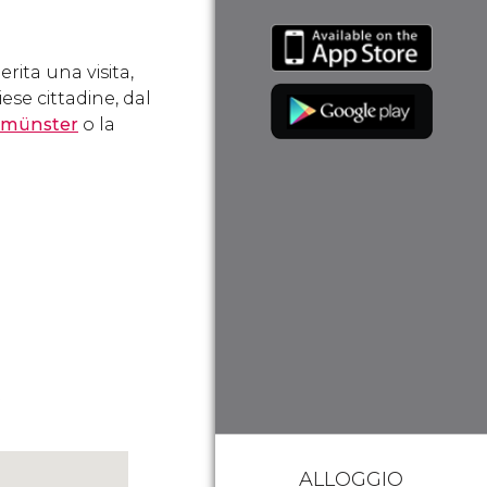
rita una visita,
se cittadine, dal
aumünster
o la
.
ALLOGGIO