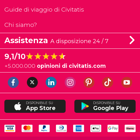
Guide di viaggio di Civitatis
Chi siamo?
Assistenza
A disposizione 24 / 7
★★★★★
★★★★★
9,1/10
+
5.000.000
opinioni di civitatis.com
DISPONIBILE SU
DISPONIBILE SU
App Store
Google Play