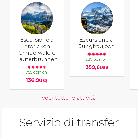
Escursione a
Escursione al
Interlaken,
Jungfraujoch
Grindelwald e
Lauterbrunnen
289 opinioni
359,6
US$
755 opinioni
136,9
US$
vedi tutte le attività
Servizio di transfer